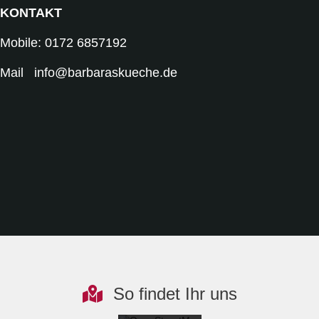
KONTAKT
Mobile: 0172 6857192
Mail info@barbaraskueche.de
Mit dem
Laden der
Karte
akzeptieren
Sie die
Datenschutze
rklärung von
OpenStreetM
So findet Ihr uns
ap
Foundation.