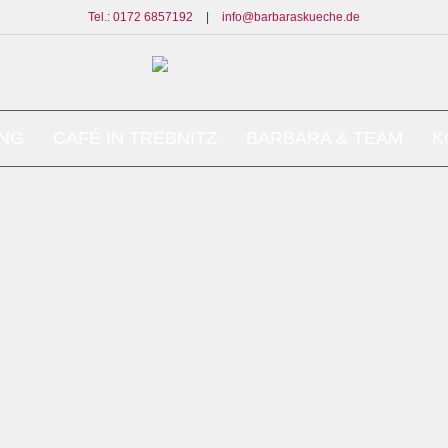
Tel.: 0172 6857192
|
info@barbaraskueche.de
ING
CAFÉ IN TREBNITZ
BARBARA & TEAM
K